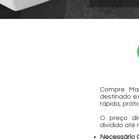
Compre Mar
destinado ex
rápida, práti
O preço di
dividido até
Necessário C