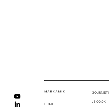
marcamix
GOURMET 
LE COOK
HOME