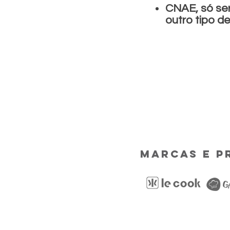
CNAE, só se
outro tipo d
marcas e p