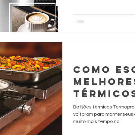
COMO ES
MELHORE
TÉRMICO
COMIDAS 
Botijões térmicos Termopro
voltaram para manter seus 
muito mais tempo no...