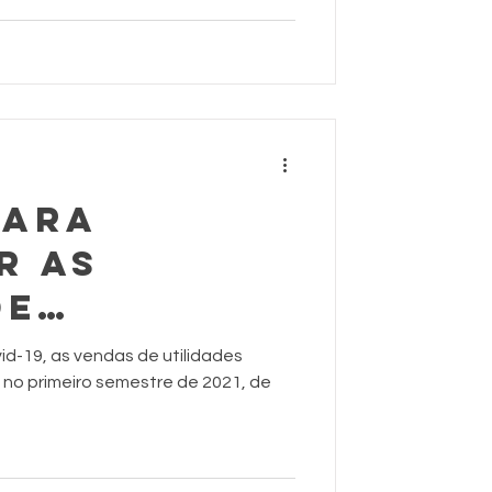
para
r as
de
es no seu
d-19, as vendas de utilidades
no primeiro semestre de 2021, de