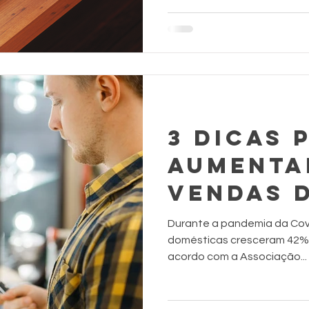
3 DICAS 
aumenta
vendas 
utilidad
Durante a pandemia da Covi
VAREJO
domésticas cresceram 42% 
acordo com a Associação...