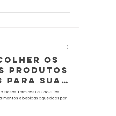
COLHER OS
S PRODUTOS
S PARA SUAS
E BEBIDAS?
 e Mesas Térmicas Le Cook Eles
alimentos e bebidas aquecidos por