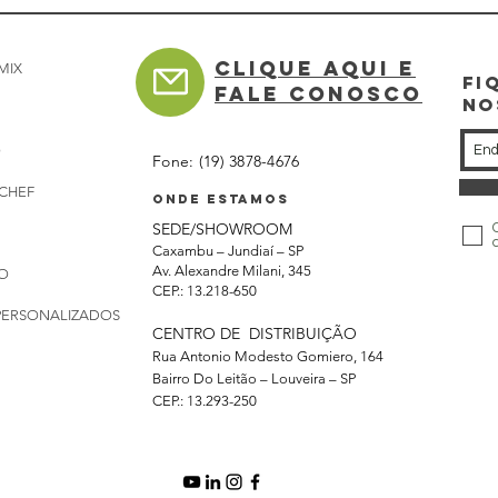
Clique aqui e
MIX
Fi
FALE CONOSCO
NO
O
Fone: (
19) 3878-4676
CHEF
Onde estamos
SEDE/SHOWROOM
Caxambu – Jundiaí – SP
Av. Alexandre Milani, 345
O
CEP.: 13.218-650
PERSONALIZADOS
CENTRO DE DISTRIBUIÇÃO
Rua Antonio Modesto Gomiero, 164
Bairro Do Leitão – Louveira – SP
CEP.: 13.293-250