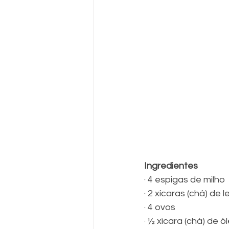
Ingredientes
· 4 espigas de milho
· 2 xícaras (chá) de l
· 4 ovos
· ½ xícara (chá) de ó