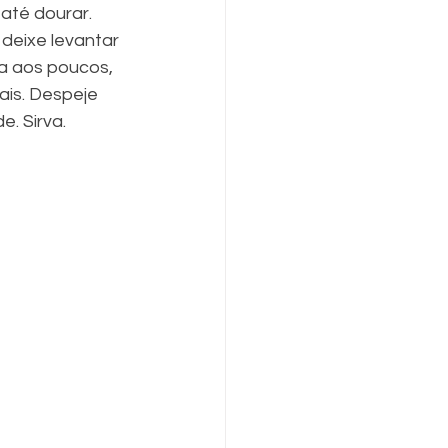
 até dourar. 
 deixe levantar 
a aos poucos, 
is. Despeje 
. Sirva.