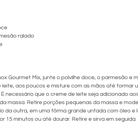
doce
armesão ralado
te
ox Gourmet Mix, junte o polvilhe doce, o parmesão e mi
 leite, aos poucos e misture com as mãos até formar
É necessário que o creme de leite seja adicionado ao
 da massa. Retire porções pequenas da massa e modele
o da outra, em uma fôrma grande untada com óleo e l
or 15 minutos ou até dourar. Retire e sirva em seguida.