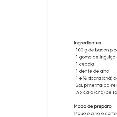
Ingredientes
· 100 g de bacon pi
· 1 gomo de linguiça
· 1 cebola 
· 1 dente de alho 
· 1 e ½ xícara (chá) 
· Sal, pimenta-do-re
· ½ xícara (chá) de 
Modo de preparo
Pique o alho e cort