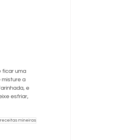
é ficar uma 
 misture a 
arinhada, e 
xe esfriar, 
receitas mineiras