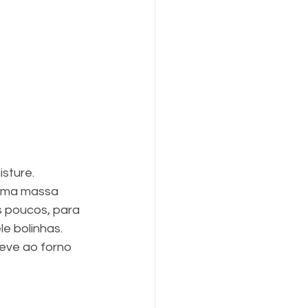
sture. 
 uma massa 
s poucos, para 
 bolinhas. 
eve ao forno 