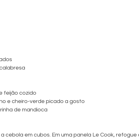
cados
 calabresa 
de feijão cozido
ino e cheiro-verde picado a gosto
farinha de mandioca
e a cebola em cubos. Em uma panela Le Cook, refogue 