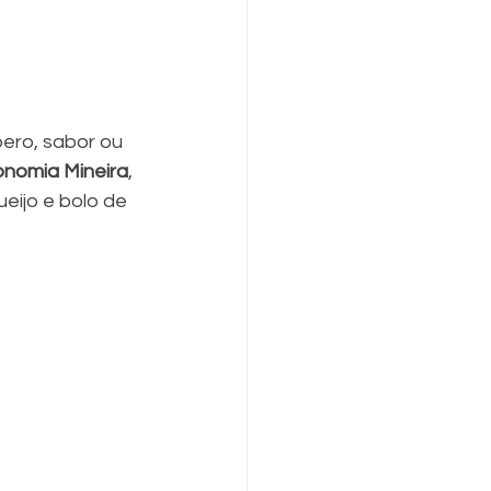
pero, sabor ou 
onomia Mineira
, 
ueijo e bolo de 