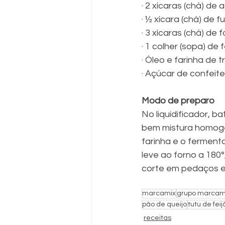
· 2 xícaras (chá) de 
· ½ xícara (chá) de f
· 3 xícaras (chá) de 
· 1 colher (sopa) d
· Óleo e farinha de t
· Açúcar de confeitei
Modo de preparo
No liquidificador, ba
bem mistura homogên
farinha e o ferment
leve ao forno a 180°
corte em pedaços e 
marcamix
grupo marcam
pão de queijo
tutu de feij
receitas