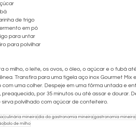
açúcar
ubá
farinha de trigo
e fermento em pó
rigo para untar
ro para polvilhar
ta o milho, o leite, os ovos, o óleo, o açúcar e o fubá at
ea. Transfira para uma tigela aço inox Gourmet Mix e
o com uma colher. Despeje em uma fôrma untada e enf
, preaquecido, por 35 minutos ou até assar e dourar. Dei
sirva polvilhado com açúcar de confeiteiro.
ix
culinária mineira
dia da gastronomia mineira
gastronomia mineira
ão
bolo de milho