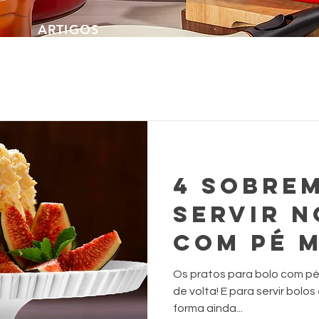
ARTIGOS
4 SOBRE
SERVIR N
COM PÉ 
PROFISS
Os pratos para bolo com pé
de volta! E para servir bolo
forma ainda...