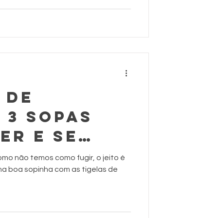
 DE
 3 sopas
er e se
 nos dias
mo não temos como fugir, o jeito é
uma boa sopinha com as tigelas de