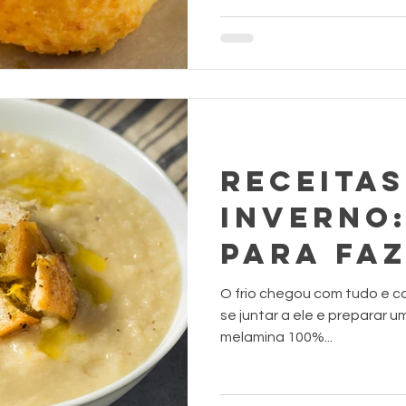
RECEITAS
INVERNO:
para faz
aquecer
O frio chegou com tudo e co
frios
se juntar a ele e preparar 
melamina 100%...