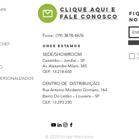
Clique aqui e
MIX
Fi
FALE CONOSCO
NO
O
Fone: (
19) 3878-4676
CHEF
Onde estamos
SEDE/SHOWROOM
Caxambu – Jundiaí – SP
Av. Alexandre Milani, 345
O
CEP.: 13.218-650
PERSONALIZADOS
CENTRO DE DISTRIBUIÇÃO
Rua Antonio Modesto Gomiero, 164
Bairro Do Leitão – Louveira – SP
CEP.: 13.293-250
© 2022 Grupo Marcamix