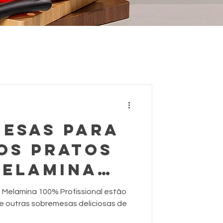
MESAS PARA
OS PRATOS
MELAMINA
IONAL
 Melamina 100% Profissional estão
s e outras sobremesas deliciosas de